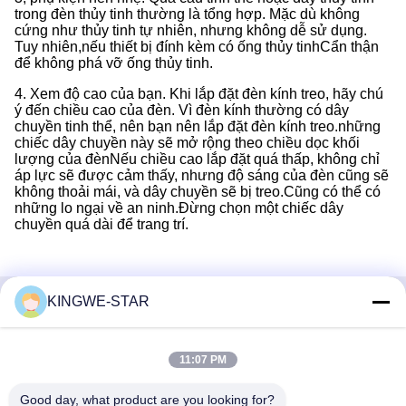
trong đèn thủy tinh thường là tổng hợp. Mặc dù không
cứng như thủy tinh tự nhiên, nhưng không dễ sử dụng.
Tuy nhiên,nếu thiết bị đính kèm có ống thủy tinhCẩn thận
để không phá vỡ ống thủy tinh.
4. Xem độ cao của bạn. Khi lắp đặt đèn kính treo, hãy chú
ý đến chiều cao của đèn. Vì đèn kính thường có dây
chuyền tinh thể, nên bạn nên lắp đặt đèn kính treo.những
chiếc dây chuyền này sẽ mở rộng theo chiều dọc khối
lượng của đènNếu chiều cao lắp đặt quá thấp, không chỉ
áp lực sẽ được cảm thấy, nhưng độ sáng của đèn cũng sẽ
không thoải mái, và dây chuyền sẽ bị treo.Cũng có thể có
những lo ngại về an ninh.Đừng chọn một chiếc dây
chuyền quá dài để trang trí.
KINGWE-STAR
Liên lạc nhanh
11:07 PM
Địa chỉ
Tầng 4, Tòa nhà 4, Khu công nghiệp Xintang, Baishixia, Phố
Good day, what product are you looking for?