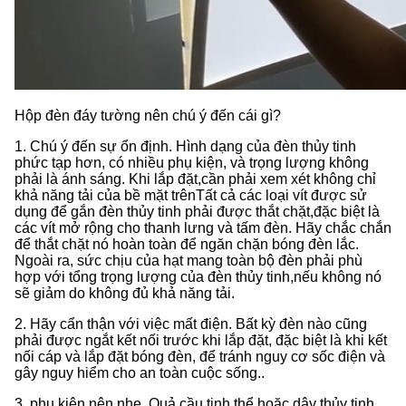
Hộp đèn đáy tường nên chú ý đến cái gì?
1. Chú ý đến sự ổn định. Hình dạng của đèn thủy tinh
phức tạp hơn, có nhiều phụ kiện, và trọng lượng không
phải là ánh sáng. Khi lắp đặt,cần phải xem xét không chỉ
khả năng tải của bề mặt trênTất cả các loại vít được sử
dụng để gắn đèn thủy tinh phải được thắt chặt,đặc biệt là
các vít mở rộng cho thanh lưng và tấm đèn. Hãy chắc chắn
để thắt chặt nó hoàn toàn để ngăn chặn bóng đèn lắc.
Ngoài ra, sức chịu của hạt mang toàn bộ đèn phải phù
hợp với tổng trọng lượng của đèn thủy tinh,nếu không nó
sẽ giảm do không đủ khả năng tải.
2. Hãy cẩn thận với việc mất điện. Bất kỳ đèn nào cũng
phải được ngắt kết nối trước khi lắp đặt, đặc biệt là khi kết
nối cáp và lắp đặt bóng đèn, để tránh nguy cơ sốc điện và
gây nguy hiểm cho an toàn cuộc sống..
3, phụ kiện nên nhẹ. Quả cầu tinh thể hoặc dây thủy tinh