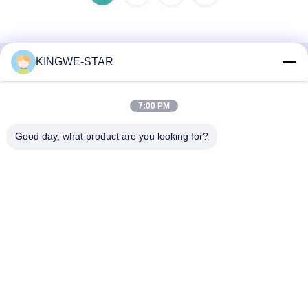
KINGWE-STAR
Liên lạc nhanh
7:00 PM
Địa chỉ
Tầng 4, Tòa nhà 4, Khu công nghiệp Xintang, Baishixia, Phố
Good day, what product are you looking for?
Fuyong, Quận Baoan, Thâm Quyến, Quảng Đông, Trung
Quốc
Điện thoại
86-137-9834-3469
E-mail
Luna@kingwe-star.com