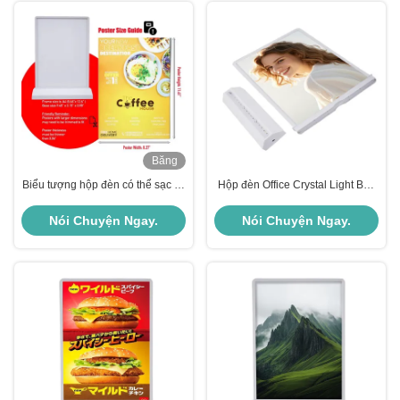
Băng
hình
Biểu tượng hộp đèn có thể sạc lại
Hộp đèn Office Crystal Light Box
tùy chỉnh 8000k High Brightness
sạc lại LED Lightbox máy in A4 in
Led Box Sign
nhanh
Nói Chuyện Ngay.
Nói Chuyện Ngay.