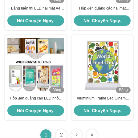
Băng
Băng
hình
hình
Bảng hiển thị LED hai mặt A4
Hộp đèn quảng cáo hai mặt
Light Box cho hộp đèn sạc
không dây sạc A4 5V 2A
Nói Chuyện Ngay.
Nói Chuyện Ngay.
Băng
Băng
hình
hình
Hộp đèn quảng cáo LED nhôm
Aluminium Frame Led Cinema
chống nhiệt độ cho điện áp trong
Restaurant Magnetic Ultra-thin
nhà / ngoài trời DC5V
Light Box Bảng thực đơn Bảng
Nói Chuyện Ngay.
Nói Chuyện Ngay.
quảng cáo Light Box
1
2