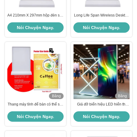
A4 210mm X 297mm hộp đèn sạc
Long Life Span Wireless Desktop
có cảm ứng chuyển đổi LED hộp
Display 50000hrs DC5V Điện áp
đèn quảng cáo
Nói Chuyện Ngay.
Nói Chuyện Ngay.
Băng
Băng
hình
hình
Thang máy tính để bàn có thể sạc
Giá đỡ biển hiệu LED hiển thị
lại Light Box A4 Slim Led Light
logo tùy chỉnh, hộp đèn quảng
Box
cáo
Nói Chuyện Ngay.
Nói Chuyện Ngay.