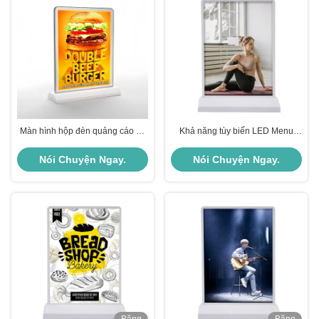
Màn hình hộp đèn quảng cáo để
Khả năng tùy biến LED Menu
bàn có thể điều chỉnh độ sáng
Light Box với pin sạc cho quảng
cáo nhà hàng trên bàn
Nói Chuyện Ngay.
Nói Chuyện Ngay.