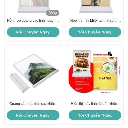
Băng
hình
Hỗn hợp quảng cáo linh hoạt hộp
Hộp hiển thị LED hai mặt có thể
đèn sạc 2500 Lux
sạc lại
Nói Chuyện Ngay.
Nói Chuyện Ngay.
Quảng cáo hộp đèn sạc không
Hiển thị máy tính để bàn không
dây A4 Light Box 5V 2A
dây có thể sạc lại 2 mặt Quảng
cáo hộp đèn 50000hrs
Nói Chuyện Ngay.
Nói Chuyện Ngay.