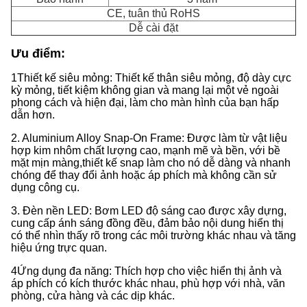
CE, tuân thủ RoHS
Dễ cài đặt
Ưu điểm
:
1Thiết kế siêu mỏng: Thiết kế thân siêu mỏng, độ dày cực
kỳ mỏng, tiết kiệm không gian và mang lại một vẻ ngoài
phong cách và hiện đại, làm cho màn hình của bạn hấp
dẫn hơn.
2. Aluminium Alloy Snap-On Frame: Được làm từ vật liệu
hợp kim nhôm chất lượng cao, mạnh mẽ và bền, với bề
mặt mịn màng,thiết kế snap làm cho nó dễ dàng và nhanh
chóng để thay đổi ảnh hoặc áp phích mà không cần sử
dụng công cụ.
3. Đèn nền LED: Bơm LED độ sáng cao được xây dựng,
cung cấp ánh sáng đồng đều, đảm bảo nội dung hiển thị
có thể nhìn thấy rõ trong các môi trường khác nhau và tăng
hiệu ứng trực quan.
4Ứng dụng đa năng: Thích hợp cho việc hiển thị ảnh và
áp phích có kích thước khác nhau, phù hợp với nhà, văn
phòng, cửa hàng và các dịp khác.