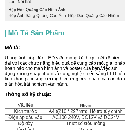
Làm Nổi Bật:
Hộp Đèn Quảng Cáo Hình Ảnh
, 
Hộp Ánh Sáng Quảng Cáo Ảnh
, 
Hộp Đèn Quảng Cáo Nhôm
Mô Tả Sản Phẩm
Mô tả:
khung ảnh hộp đèn LED siêu mỏng kết hợp thiết kế hiện
đại với các chức năng hiệu quả để cung cấp một giải pháp
hoàn hảo cho màn hình ảnh và poster của bạn.Việc sử
dụng khung snap nhôm và công nghệ chiếu sáng LED tiên
tiến không chỉ tăng cường hiệu ứng trực quan mà còn đơn
giản hóa trải nghiệm vận hành.
Thông số kỹ thuật:
Vật liệu
Nhôm
Kích thước
A4 ((210 * 297mm), Hỗ trợ tùy chỉnh
Điện áp đầu vào
AC100-240V, DC12V và DC24V
Độ dày
Thiết kế siêu mỏng
Bảo hành
3 năm