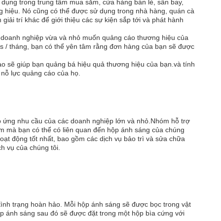
 dụng trong trung tâm mua sắm, cửa hàng bán lẻ, sân bay,
g hiệu. Nó cũng có thể được sử dụng trong nhà hàng, quán cà
iải trí khác để giới thiệu các sự kiện sắp tới và phát hành
các doanh nghiệp vừa và nhỏ muốn quảng cáo thương hiệu của
cs / tháng, bạn có thể yên tâm rằng đơn hàng của bạn sẽ được
o sẽ giúp bạn quảng bá hiệu quả thương hiệu của bạn.và tính
 nỗ lực quảng cáo của họ.
áp ứng nhu cầu của các doanh nghiệp lớn và nhỏ.Nhóm hỗ trợ
tâm mà bạn có thể có liên quan đến hộp ánh sáng của chúng
oạt động tốt nhất, bao gồm các dịch vụ bảo trì và sửa chữa
h vụ của chúng tôi.
ình trạng hoàn hảo. Mỗi hộp ánh sáng sẽ được bọc trong vật
ộp ánh sáng sau đó sẽ được đặt trong một hộp bìa cứng với