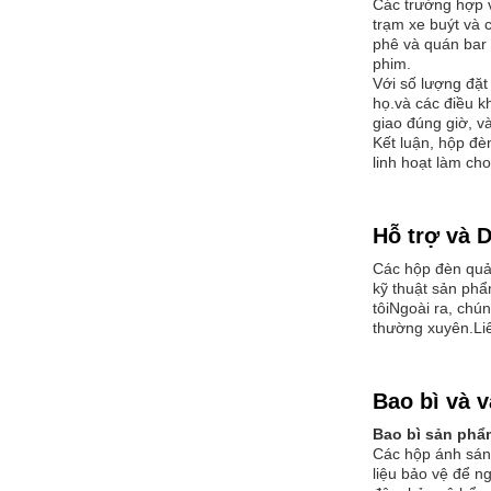
Các trường hợp v
trạm xe buýt và 
phê và quán bar 
phim.
Với số lượng đặt
họ.và các điều k
giao đúng giờ, v
Kết luận, hộp đ
linh hoạt làm ch
Hỗ trợ và D
Các hộp đèn quản
kỹ thuật sản phẩ
tôiNgoài ra, chú
thường xuyên.Liê
Bao bì và 
Bao bì sản phẩ
Các hộp ánh sán
liệu bảo vệ để n