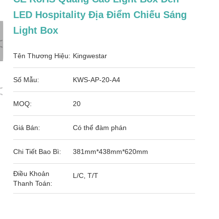
LED Hospitality Địa Điểm Chiếu Sáng
Light Box
Tên Thương Hiệu:
Kingwestar
Số Mẫu:
KWS-AP-20-A4
MOQ:
20
Giá Bán:
Có thể đàm phán
Chi Tiết Bao Bì:
381mm*438mm*620mm
Điều Khoản
L/C, T/T
Thanh Toán: