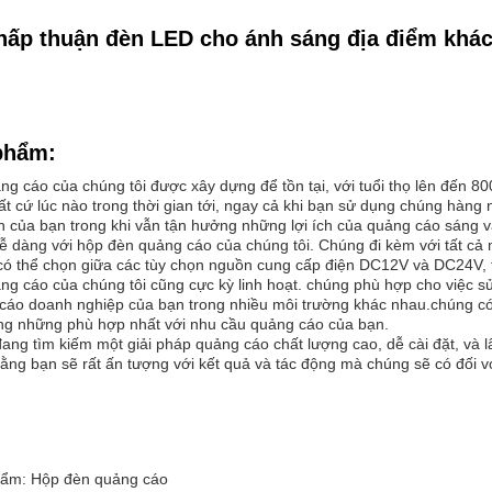
ấp thuận đèn LED cho ánh sáng địa điểm khách 
phẩm:
g cáo của chúng tôi được xây dựng để tồn tại, với tuổi thọ lên đến 800
ất cứ lúc nào trong thời gian tới, ngay cả khi bạn sử dụng chúng hàng n
n của bạn trong khi vẫn tận hưởng những lợi ích của quảng cáo sáng v
 dễ dàng với hộp đèn quảng cáo của chúng tôi. Chúng đi kèm với tất cả
ó thể chọn giữa các tùy chọn nguồn cung cấp điện DC12V và DC24V, t
g cáo của chúng tôi cũng cực kỳ linh hoạt. chúng phù hợp cho việc sử 
cáo doanh nghiệp của bạn trong nhiều môi trường khác nhau.chúng có 
ong những phù hợp nhất với nhu cầu quảng cáo của bạn.
đang tìm kiếm một giải pháp quảng cáo chất lượng cao, dễ cài đặt, và
n rằng bạn sẽ rất ấn tượng với kết quả và tác động mà chúng sẽ có đối 
hẩm: Hộp đèn quảng cáo