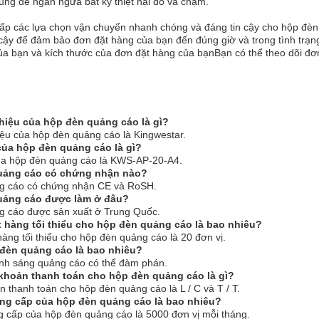
ng để ngăn ngừa bất kỳ thiệt hại do va chạm.
ấp các lựa chọn vận chuyển nhanh chóng và đáng tin cậy cho hộp đèn
cậy để đảm bảo đơn đặt hàng của bạn đến đúng giờ và trong tình trạn
 của bạn và kích thước của đơn đặt hàng của bạnBạn có thể theo dõi đơn
hiệu của hộp đèn quảng cáo là gì?
ệu của hộp đèn quảng cáo là Kingwestar.
của hộp đèn quảng cáo là gì?
ủa hộp đèn quảng cáo là KWS-AP-20-A4.
uảng cáo có chứng nhận nào?
g cáo có chứng nhận CE và RoSH.
uảng cáo được làm ở đâu?
g cáo được sản xuất ở Trung Quốc.
t hàng tối thiểu cho hộp đèn quảng cáo là bao nhiêu?
hàng tối thiểu cho hộp đèn quảng cáo là 20 đơn vị.
 đèn quảng cáo là bao nhiêu?
ánh sáng quảng cáo có thể đàm phán.
khoản thanh toán cho hộp đèn quảng cáo là gì?
n thanh toán cho hộp đèn quảng cáo là L / C và T / T.
ng cấp của hộp đèn quảng cáo là bao nhiêu?
 cấp của hộp đèn quảng cáo là 5000 đơn vị mỗi tháng.