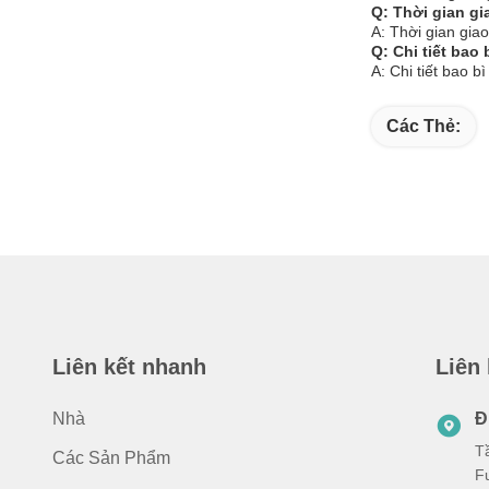
Q: Thời gian g
A: Thời gian gia
Q: Chi tiết bao
A: Chi tiết bao
Các Thẻ:
Liên kết nhanh
Liên
Nhà
Đ
T
Các Sản Phẩm
F