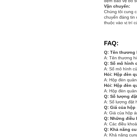
đệm bảo vệ bổ su
Vận chuyển:
Chúng tôi cung c
chuyển đáng tin 
thuộc vào vị trí
FAQ:
Q: Tên thương 
A: Tên thương hi
Q: Số mô hình 
A: Số mô hình c
Hỏi: Hộp đèn q
A: Hộp đèn quản
Hỏi: Hộp đèn q
A: Hộp đèn quản
Q: Số lượng đặ
A: Số lượng đặt 
Q: Giá của hộp
A: Giá của hộp 
Q: Những điều 
A: Các điều khoả
Q: Khả năng cu
A: Khả năng cung