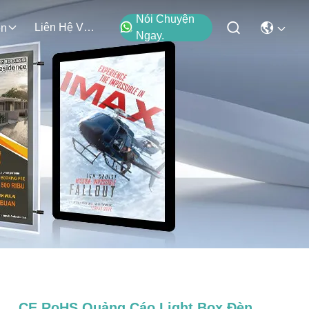
Nói Chuyện
Liên Hệ Với Chúng Tôi
ện
Ngay.
CE RoHS Quảng Cáo Light Box Đèn