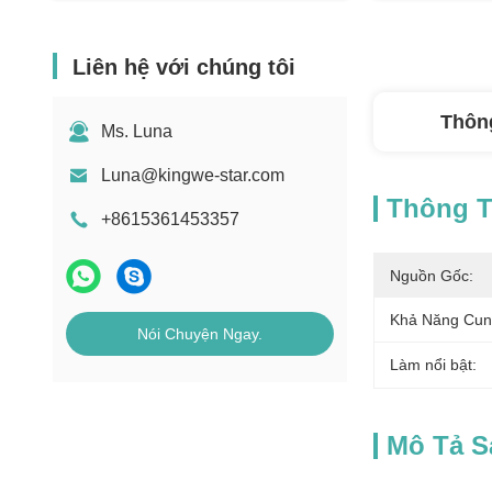
Liên hệ với chúng tôi
Thông
Ms. Luna
Luna@kingwe-star.com
Thông Ti
+8615361453357
Nguồn Gốc:
Khả Năng Cun
Nói Chuyện Ngay.
Làm nổi bật:
Mô Tả 