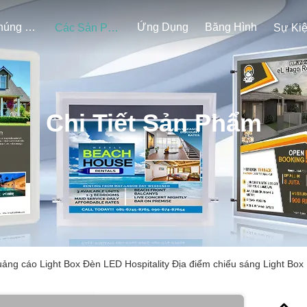
Về Chúng Tôi
Ứng Dụng
Băng Hình
Các Sản Phẩm
Sự Ki
Chi Tiết Sản Phẩm
ng cáo Light Box Đèn LED Hospitality Địa điểm chiếu sáng Light Box