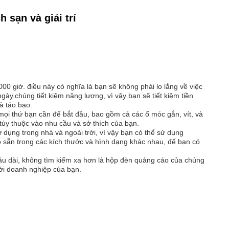
sạn và giải trí
00 giờ. điều này có nghĩa là bạn sẽ không phải lo lắng về việc
gày.chúng tiết kiệm năng lượng, vì vậy bạn sẽ tiết kiệm tiền
à táo bạo.
 mọi thứ bạn cần để bắt đầu, bao gồm cả các ổ móc gắn, vít, và
ùy thuộc vào nhu cầu và sở thích của bạn.
dụng trong nhà và ngoài trời, vì vậy bạn có thể sử dụng
sẵn trong các kích thước và hình dạng khác nhau, để bạn có
 lâu dài, không tìm kiếm xa hơn là hộp đèn quảng cáo của chúng
với doanh nghiệp của bạn.