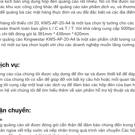
à kịch bản ứng dụng hộp đèn quảng cáo rất nhiều. Nó có thể được sử
các khu vực công cộng khác để quảng cáo sản phẩm,dịch vụ, và thươn
để quảng bá các mặt hàng thực đơn và ưu đãi đặc biệt.và các địa điểm g
 hàng tối thiểu chỉ 20, KWS-AP-20-A4 là một lựa chọn lý tưởng cho 
hoản thanh toán bao gồm L / C và T / T. Với khả năng cung cấp 5000p
à chi tiết đóng gói là 381mm * 438mm * 620mm.
èn quảng cáo Kingwestar KWS-AP-20-A4 là một sản phẩm chất lượng ca
o nó một sự lựa chọn tuyệt vời cho các doanh nghiệp muốn tăng cường
ịch vụ:
g cáo của chúng tôi được xây dựng để tồn tại và được thiết kế để đ
m của chúng tôi có sẵn để giúp đỡ với bất kỳ câu hỏi hoặc mối quan 
ng tôi cung cấp một loạt các dịch vụ để đảm bảo các hộp đèn của bạn h
n hệ với chúng tôi để tìm hiểu thêm về sản phẩm hỗ trợ kỹ thuật và dịc
vận chuyển:
m
g quảng cáo sẽ được đóng gói cẩn thận để đảm bảo chúng đến trong t
găn ngừa vết trầy xước và nếp nhăn trong quá trình vận chuyển.Các h