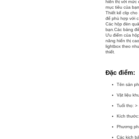
hiển thị với mức
mục tiêu của bạn
Thiết kế clip ch
để phù hợp với c
Các hộp đèn quản
bạn.Các bảng điề
Ưu điểm của hộp
năng hiển thị ca
lightbox theo nh
thiết.
Đặc điểm:
Tên sản p
Vật liệu k
Tuổi thọ: 
Kích thướ
Phương phá
Các kịch b