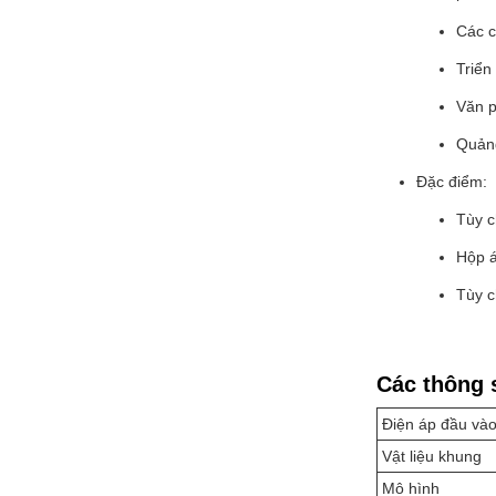
Các c
Triển
Văn p
Quản
Đặc điểm:
Tùy c
Hộp 
Tùy c
Các thông s
Điện áp đầu và
Vật liệu khung
Mô hình